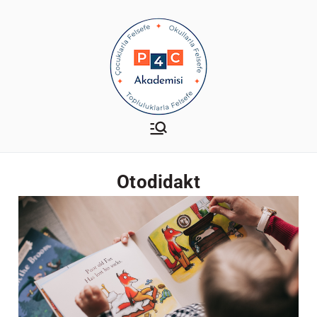
P4C Akademisi
Çocuklarla-Okullarla-
Topluluklarla Felsefe
Otodidakt