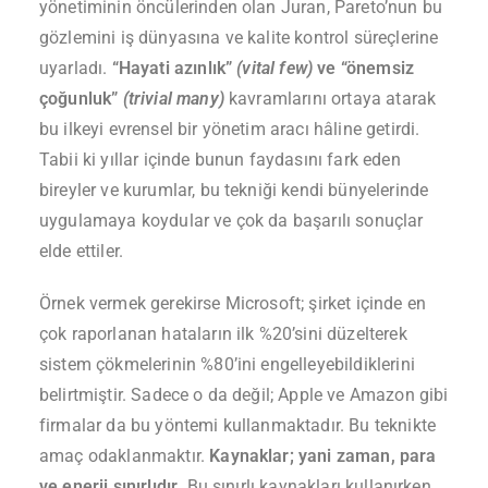
yönetiminin öncülerinden olan Juran, Pareto’nun bu
gözlemini iş dünyasına ve kalite kontrol süreçlerine
uyarladı.
“Hayati azınlık”
(vital few)
ve “önemsiz
çoğunluk”
(trivial many)
kavramlarını ortaya atarak
bu ilkeyi evrensel bir yönetim aracı hâline getirdi.
Tabii ki yıllar içinde bunun faydasını fark eden
bireyler ve kurumlar, bu tekniği kendi bünyelerinde
uygulamaya koydular ve çok da başarılı sonuçlar
elde ettiler.
Örnek vermek gerekirse Microsoft; şirket içinde en
çok raporlanan hataların ilk %20’sini düzelterek
sistem çökmelerinin %80’ini engelleyebildiklerini
belirtmiştir. Sadece o da değil; Apple ve Amazon gibi
firmalar da bu yöntemi kullanmaktadır. Bu teknikte
amaç odaklanmaktır.
Kaynaklar; yani zaman, para
ve enerji sınırlıdır.
Bu sınırlı kaynakları kullanırken