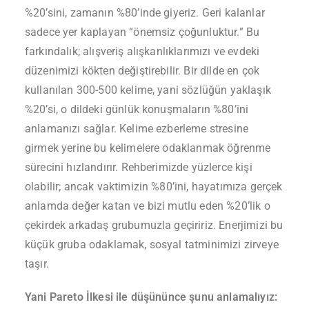
%20’sini, zamanın %80’inde giyeriz. Geri kalanlar
sadece yer kaplayan “önemsiz çoğunluktur.” Bu
farkındalık; alışveriş alışkanlıklarımızı ve evdeki
düzenimizi kökten değiştirebilir. Bir dilde en çok
kullanılan 300-500 kelime, yani sözlüğün yaklaşık
%20’si, o dildeki günlük konuşmaların %80’ini
anlamanızı sağlar. Kelime ezberleme stresine
girmek yerine bu kelimelere odaklanmak öğrenme
sürecini hızlandırır. Rehberimizde yüzlerce kişi
olabilir; ancak vaktimizin %80’ini, hayatımıza gerçek
anlamda değer katan ve bizi mutlu eden %20’lik o
çekirdek arkadaş grubumuzla geçiririz. Enerjimizi bu
küçük gruba odaklamak, sosyal tatminimizi zirveye
taşır.
Yani Pareto İlkesi ile düşününce şunu anlamalıyız: