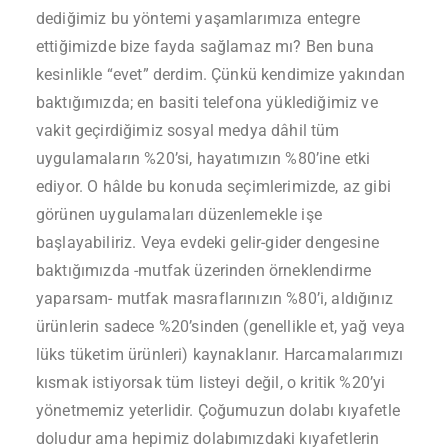
dediğimiz bu yöntemi yaşamlarımıza entegre
ettiğimizde bize fayda sağlamaz mı? Ben buna
kesinlikle “evet” derdim. Çünkü kendimize yakından
baktığımızda; en basiti telefona yüklediğimiz ve
vakit geçirdiğimiz sosyal medya dâhil tüm
uygulamaların %20’si, hayatımızın %80’ine etki
ediyor. O hâlde bu konuda seçimlerimizde, az gibi
görünen uygulamaları düzenlemekle işe
başlayabiliriz. Veya evdeki gelir-gider dengesine
baktığımızda -mutfak üzerinden örneklendirme
yaparsam- mutfak masraflarınızın %80’i, aldığınız
ürünlerin sadece %20’sinden (genellikle et, yağ veya
lüks tüketim ürünleri) kaynaklanır. Harcamalarımızı
kısmak istiyorsak tüm listeyi değil, o kritik %20’yi
yönetmemiz yeterlidir. Çoğumuzun dolabı kıyafetle
doludur ama hepimiz dolabımızdaki kıyafetlerin