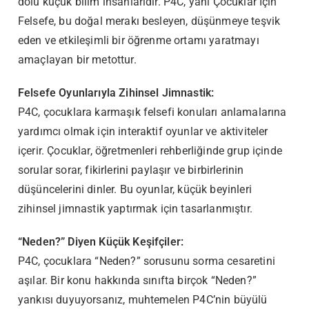
dolu küçük bilim insanlarıdır. P4C, yani Çocuklar İçin
Felsefe, bu doğal merakı besleyen, düşünmeye teşvik
eden ve etkileşimli bir öğrenme ortamı yaratmayı
amaçlayan bir metottur.
Felsefe Oyunlarıyla Zihinsel Jimnastik:
P4C, çocuklara karmaşık felsefi konuları anlamalarına
yardımcı olmak için interaktif oyunlar ve aktiviteler
içerir. Çocuklar, öğretmenleri rehberliğinde grup içinde
sorular sorar, fikirlerini paylaşır ve birbirlerinin
düşüncelerini dinler. Bu oyunlar, küçük beyinleri
zihinsel jimnastik yaptırmak için tasarlanmıştır.
“Neden?” Diyen Küçük Keşifçiler:
P4C, çocuklara “Neden?” sorusunu sorma cesaretini
aşılar. Bir konu hakkında sınıfta birçok “Neden?”
yankısı duyuyorsanız, muhtemelen P4C’nin büyülü