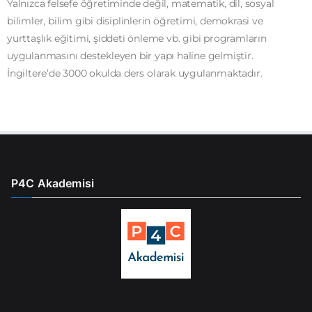
Yalnızca felsefe öğretiminde değil, matematik, dil, sosyal
bilimler, bilim gibi disiplinlerin öğretimi, demokrasi ve
yurttaşlık eğitimi, şiddeti önleme vb. gibi programların
uygulanmasını destekleyen bir yapı haline gelmiştir.
İngiltere’de 3000 okulda ders olarak uygulanmaktadır.
P4C Akademisi