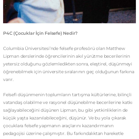
P4
C (Çocuklar İçin Felsefe) Nedir?
Columbia Üniversitesi’nde felsefe profesörü olan Matthew
Lipman derslerinde öğrencilerinin akıl yürütme becerilerinin
yetersiz olduğunu gözlemledikten sonra, eleştirel, düşünmeyi
öğrenebilmek için üniversite sıralarının geç olduğunun farkına
varır.
Felsefi düşünmenin toplumların tartışma kültürlerine, bilinçli
vatandaş olabilme ve rasyonel düşünebilme becerilerine katkı
sağlayabileceğini düşünen Lipman, bu gibi yetkinliklerin de
küçük yaşta kazanılabileceğini, düşünür. Ve bu yola çıkarak
çocuklara felsefe yapmanın araçlarını kazandırmanın
pedagojisi üzerine çalışmıştır. Bu farkındalıktan hareketle